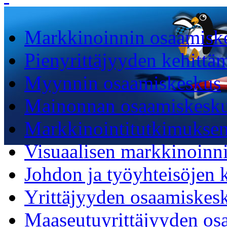
Markkinoinnin osaamisk
Pienyrittäjyyden kehittä
Myynnin osaamiskeskus
Mainonnan osaamiskesk
Markkinointitutkimukse
Visuaalisen markkinoinn
Johdon ja työyhteisöjen 
Yrittäjyyden osaamiskes
Maaseutuyrittäjyyden os