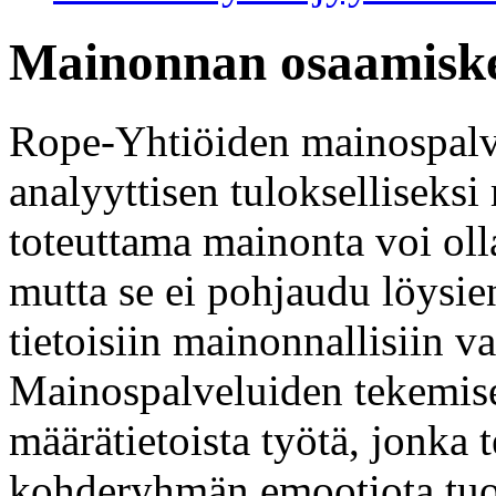
Mainonnan osaamisk
Rope-Yhtiöiden mainospalv
analyyttisen tulokselliseks
toteuttama mainonta voi oll
mutta se ei pohjaudu löysie
tietoisiin mainonnallisiin v
Mainospalveluiden tekemise
määrätietoista työtä, jonka
kohderyhmän emootiota tuo