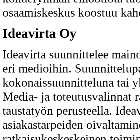
osaamiskeskus koostuu kahd
Ideavirta Oy
Ideavirta suunnittelee main
eri medioihin. Suunnittelup
kokonaissuunnitteluna tai y
Media- ja toteutusvalinnat r
taustatyön perusteella. Ide
asiakastarpeiden oivaltamin
ratkaisukeskeskeinen toimin